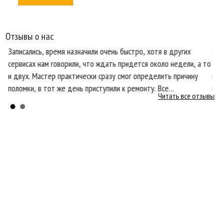
Отзывы о нас
Записались, время назначили очень быстро, хотя в других
Хо
сервисах нам говорили, что ждать придется около недели, а то
те
и двух. Мастер практически сразу смог определить причину
пр
поломки, в тот же день приступили к ремонту. Все
кл
Читать все отзывы
ся
необходимые запчасти оказались в наличии, что очень
со
порадовало.
бы
Главная
О нас
Услуги