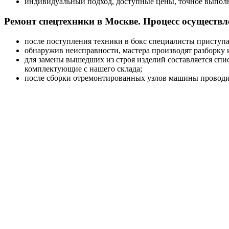
индивидуальный подход, доступные цены, точное выполн
Ремонт спецтехники в Москве. Процесс осуществл
после поступления техники в бокс специалисты приступа
обнаружив неисправности, мастера производят разборку 
для замены вышедших из строя изделий составляется спис
комплектующие с нашего склада;
после сборки отремонтированных узлов машины проводитс
Диагностика ДВС
Вызов специалиста
Запчасти для двигателей
Двигатели Deutz
Двигатели Исузу
Двигатели Komatsu
Двигатели Cummins