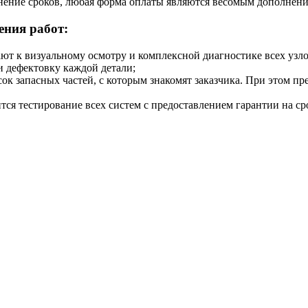
ение сроков, любая форма оплаты являются весомым дополнени
ения работ:
ют к визуальному осмотру и комплексной диагностике всех узл
и дефектовку каждой детали;
ок запасных частей, с которым знакомят заказчика. При этом п
я тестирование всех систем с предоставлением гарантии на сро