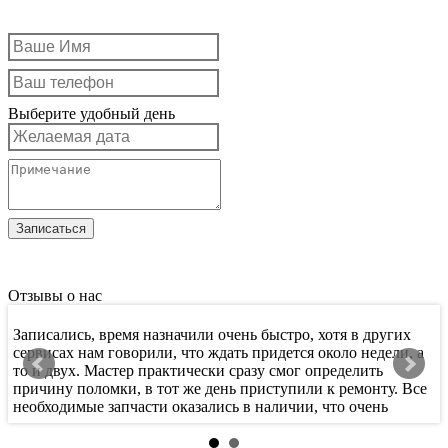
Выберите удобный день
Отзывы о нас
Записались, время назначили очень быстро, хотя в других
Х
сервисах нам говорили, что ждать придется около недели, а
т
то и двух. Мастер практически сразу смог определить
п
причину поломки, в тот же день приступили к ремонту. Все
к
необходимые запчасти оказались в наличии, что очень
с
порадовало.
п