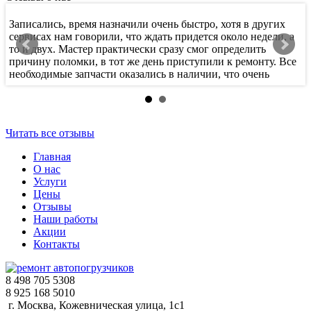
Записались, время назначили очень быстро, хотя в других
Х
сервисах нам говорили, что ждать придется около недели, а
т
то и двух. Мастер практически сразу смог определить
п
причину поломки, в тот же день приступили к ремонту. Все
к
необходимые запчасти оказались в наличии, что очень
с
порадовало.
п
Читать все отзывы
Главная
О нас
Услуги
Цены
Отзывы
Наши работы
Акции
Контакты
8 498 705 5308
8 925 168 5010
г. Москва, Кожевническая улица, 1с1