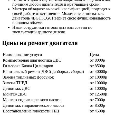
починим любой дизель Isuzu в кратчайшие сроки.
Мастера обладают высокой квалификацией, подходят к
своей работе ответственно. Можете не сомневаться:
двигатель 4BG1TCG01 вернет свою функциональность
в полном объеме.
Наши сотрудники готовы дать вам советы по
эксплуатации данного дизеля.
Цены на ремонт двигателя
Наименование уcлуги
Цена
Компьютерная диагностика ДВС
от 8000р
Гильзовка Блока Цилиндров
от 8500р
Капитальный ремонт ДВС( разборка , сборка)
от 40000р
Замена топливных форсунок
от 10000р
Замена ТНВД
от 10000р
Демонтаж ДВС
от 10000р
Монтаж ДВС
от 12500р
Монтаж гидравлического насоса
от 7000р
Демонтаж гидравлического насоса
от 8500р
Восстановление плоскости ГБЦ
от 4500р