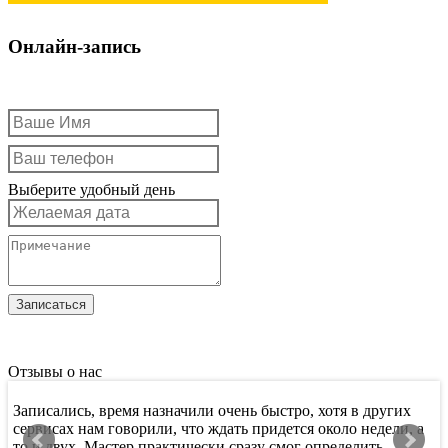
Онлайн-запись
Выберите удобный день
Отзывы о нас
Записались, время назначили очень быстро, хотя в других
Х
сервисах нам говорили, что ждать придется около недели, а
т
то и двух. Мастер практически сразу смог определить
п