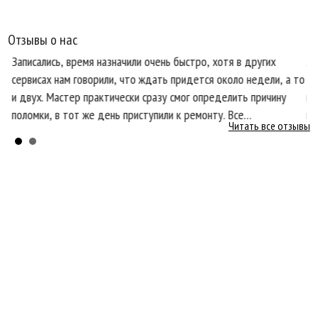
Отзывы о нас
Записались, время назначили очень быстро, хотя в других
Хо
сервисах нам говорили, что ждать придется около недели, а то
те
и двух. Мастер практически сразу смог определить причину
пр
поломки, в тот же день приступили к ремонту. Все
кл
Читать все отзывы
ся
необходимые запчасти оказались в наличии, что очень
со
порадовало.
бы
Главная
О нас
Услуги