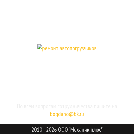
Наши работы
Акции
Контакты
8 498 705 5308
8 925 168 5010
г. Москва, Кожевническая улица, 1с1
По всем вопросам сотрудничества пишите на
bogdano@bk.ru
2010 - 2026 ООО "Механик плюс"