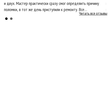
и двух. Мастер практически сразу смог определить причину
пр
поломки, в тот же день приступили к ремонту. Все
кл
Читать все отзывы
ся
необходимые запчасти оказались в наличии, что очень
со
порадовало.
бы
Главная
О нас
Услуги
Цены
Отзывы